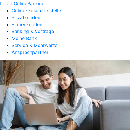
Login OnlineBanking
Online-Geschäftsstelle
Privatkunden
Firmenkunden
Banking & Verträge
Meine Bank
Service & Mehrwerte
Ansprechpartner