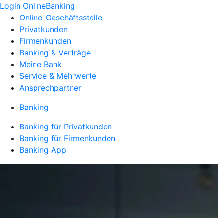
Login OnlineBanking
Online-Geschäftsstelle
Privatkunden
Firmenkunden
Banking & Verträge
Meine Bank
Service & Mehrwerte
Ansprechpartner
Banking
Banking für Privatkunden
Banking für Firmenkunden
Banking App