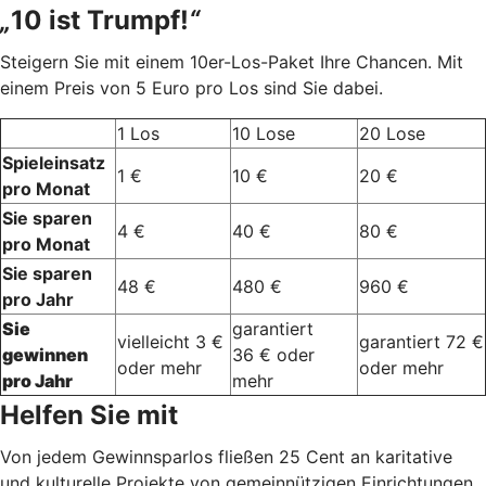
„
10 ist Trumpf!
“
Steigern Sie mit einem 10er-Los-Paket Ihre Chancen. Mit
einem Preis von 5 Euro pro Los sind Sie dabei.
1 Los
10 Lose
20 Lose
Spieleinsatz
1 €
10 €
20 €
pro Monat
Sie sparen
4 €
40 €
80 €
pro Monat
Sie sparen
48 €
480 €
960 €
pro Jahr
Sie
garantiert
vielleicht 3 €
garantiert 72 €
gewinnen
36 € oder
oder mehr
oder mehr
pro Jahr
mehr
Helfen Sie mit
Von jedem Gewinnsparlos fließen 25 Cent an karitative
und kulturelle Projekte von gemeinnützigen Einrichtungen