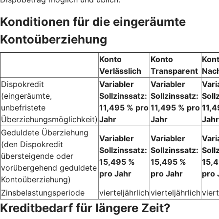
Konditionen für die eingeräumte
Kontoüberziehung
Konto
Konto
Kon
Verlässlich
Transparent
Nach
Dispokredit
Variabler
Variabler
Vari
(eingeräumte,
Sollzinssatz:
Sollzinssatz:
Soll
unbefristete
11,495 % pro
11,495 % pro
11,4
Überziehungsmöglichkeit)
Jahr
Jahr
Jahr
Geduldete Überziehung
Variabler
Variabler
Vari
(den Dispokredit
Sollzinssatz:
Sollzinssatz:
Soll
übersteigende oder
15,495 %
15,495 %
15,
vorübergehend geduldete
pro Jahr
pro Jahr
pro 
Kontoüberziehung)
Zinsbelastungsperiode
vierteljährlich
vierteljährlich
viert
Kreditbedarf für längere Zeit?