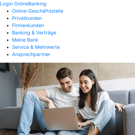
Login OnlineBanking
Online-Geschäftsstelle
Privatkunden
Firmenkunden
Banking & Verträge
Meine Bank
Service & Mehrwerte
Ansprechpartner